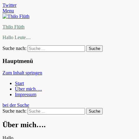
Twitter
Menu
Thilo Flüth
Hallo Leute....
Suche nach:
Hauptmenü
Zum Inhalt springen
Start
Über mich….
Impressum
bei der Suche
Suche nach:
Über mich….
Hallo,