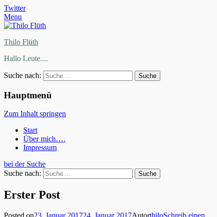
Twitter
Menu
Thilo Flüth
Hallo Leute....
Suche nach:
Hauptmenü
Zum Inhalt springen
Start
Über mich….
Impressum
bei der Suche
Suche nach:
Erster Post
Posted on
23. Januar 2017
24. Januar 2017
Autor
thilo
Schreib einen